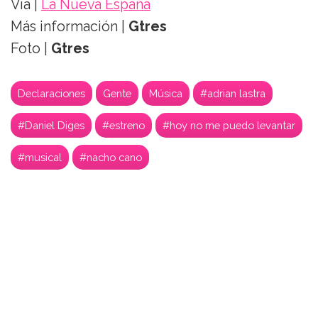
Vía |
La Nueva España
Más información |
Gtres
Foto |
Gtres
Declaraciones
Gente
Música
#adrian lastra
#Daniel Diges
#estreno
#hoy no me puedo levantar
#musical
#nacho cano