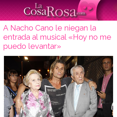
A Nacho Cano le niegan la
entrada al musical «Hoy no me
puedo levantar»