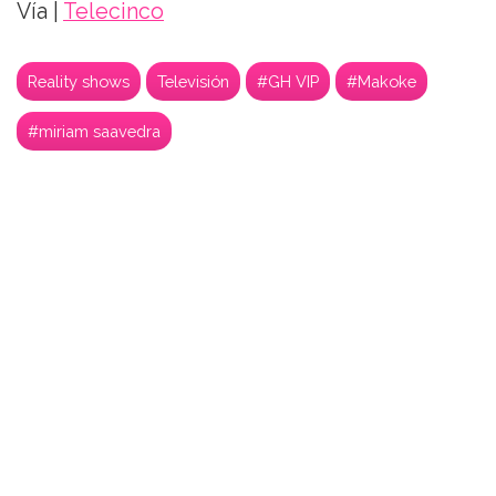
Vía |
Telecinco
Reality shows
Televisión
#GH VIP
#Makoke
#miriam saavedra