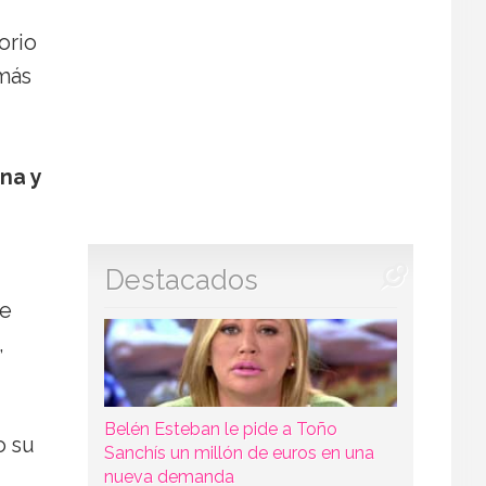
orio
 más
ina y
Destacados
de
,
Belén Esteban le pide a Toño
o su
Sanchís un millón de euros en una
nueva demanda