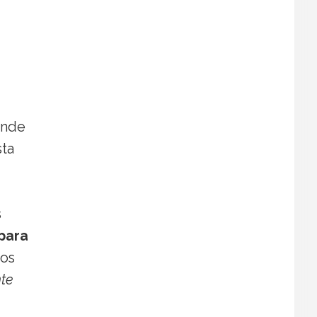
onde
sta
s
 para
vos
te