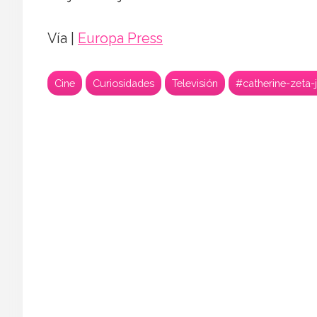
Vía |
Europa Press
Cine
Curiosidades
Televisión
#catherine-zeta-