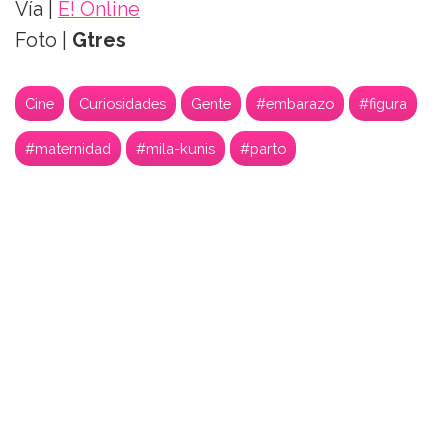
Vía |
E! Online
Foto |
Gtres
Cine
Curiosidades
Gente
#embarazo
#figura
#maternidad
#mila-kunis
#parto