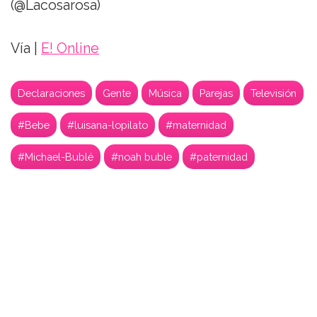
(@Lacosarosa)
Vía |
E! Online
Declaraciones
Gente
Música
Parejas
Televisión
#Bebe
#luisana-lopilato
#maternidad
#Michael-Bublé
#noah buble
#paternidad