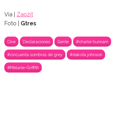
Vía |
Zap2it
Foto |
Gtres
Cine
Declaraciones
Gente
#charlie hunnam
#cincuenta sombras de grey
#dakota johnson
#Melanie-Griffith