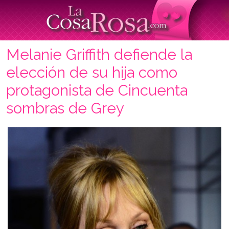
Melanie Griffith defiende la
elección de su hija como
protagonista de Cincuenta
sombras de Grey