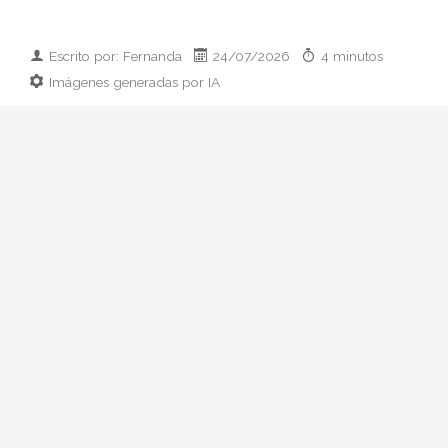
Escrito por: Fernanda
24/07/2026
4 minutos
Imágenes generadas por IA
Guía práctica para vestir el día que
conoces a los padres de tu pareja:
prendas clave, paleta cromática y errores
que conviene esquivar. Elegancia sin
disfraz.
Hay citas que se preparan con ilusión y
otras que se preparan con hoja de cálculo
mental. La primera comida con sus padres
pertenece, casi siempre, al segundo
grupo. Ni quieres parecer otra persona ni