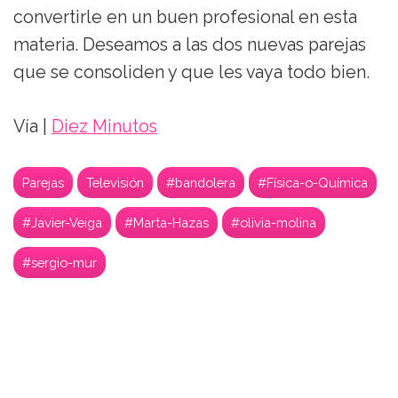
convertirle en un buen profesional en esta
materia. Deseamos a las dos nuevas parejas
que se consoliden y que les vaya todo bien.
Vía |
Diez Minutos
Parejas
Televisión
#bandolera
#Física-o-Química
#Javier-Veiga
#Marta-Hazas
#olivia-molina
#sergio-mur