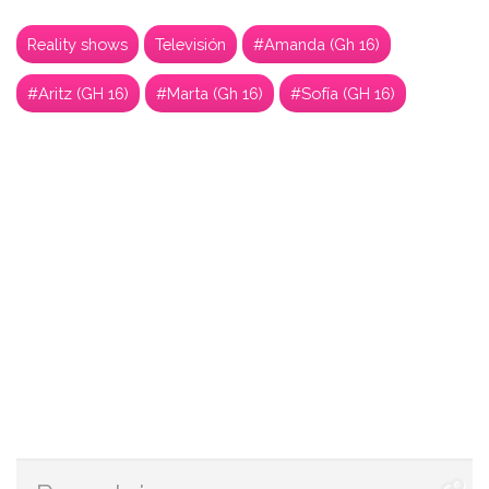
Reality shows
Televisión
#Amanda (Gh 16)
#Aritz (GH 16)
#Marta (Gh 16)
#Sofía (GH 16)