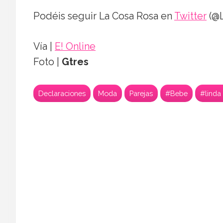
Podéis seguir La Cosa Rosa en
Twitter
(@L
Vía |
E! Online
Foto |
Gtres
Declaraciones
Moda
Parejas
#Bebe
#linda