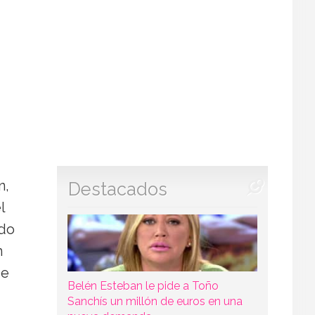
n,
Destacados
l
ado
n
ue
Belén Esteban le pide a Toño
Sanchís un millón de euros en una