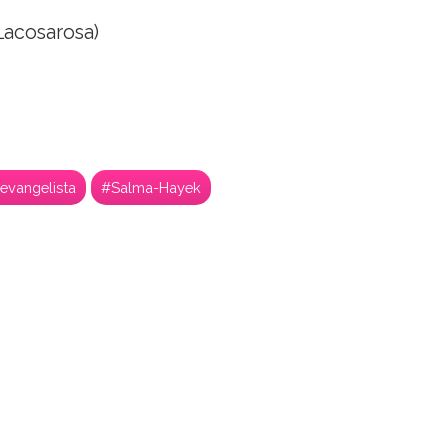
acosarosa)
 evangelista
#Salma-Hayek