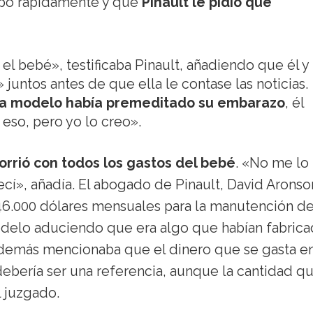
ipó rápidamente y que
Pinault le pidió que
el bebé», testificaba Pinault, añadiendo que él y
 juntos antes de que ella le contase las noticias.
la modelo había premeditado su embarazo
, él
eso, pero yo lo creo».
orrió con todos los gastos del bebé
. «No me lo
recí», añadía. El abogado de Pinault, David Aronso
46.000 dólares mensuales para la manutención de
odelo aduciendo que era algo que habían fabric
Además mencionaba que el dinero que se gasta e
debería ser una referencia, aunque la cantidad q
 juzgado.