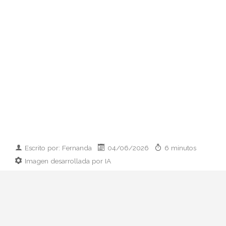
Escrito por: Fernanda
04/06/2026
6 minutos
Imagen desarrollada por IA
El paso de Rosalía del maximalismo
Motomami al minimalismo couture marca
su nueva era LUX. Analizamos su cambio