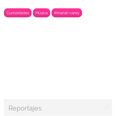
Curiosidades
Música
#mariah-carey
Reportajes