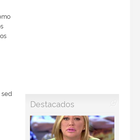
como
os
los
, sed
Destacados