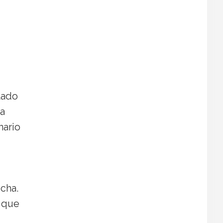
tado
ha
nario
icha.
l que