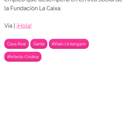
la Fundación La Caixa.
Vía |
¡Hola!
Casa Real
Gente
#Iñaki-Urdangarín
#Infanta-Cristina