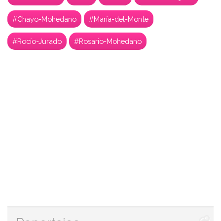
#Chayo-Mohedano
#María-del-Monte
#Rocío-Jurado
#Rosario-Mohedano