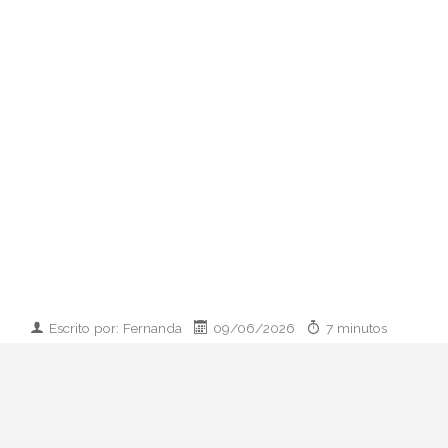
Escrito por: Fernanda
09/06/2026
7 minutos
Imagen desarrollada por IA
Analizamos la dupla de moda más
influyente del momento: cómo empezaron