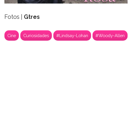
Fotos |
Gtres
Cine
Curiosidades
#Lindsay-Lohan
#Woody-Allen