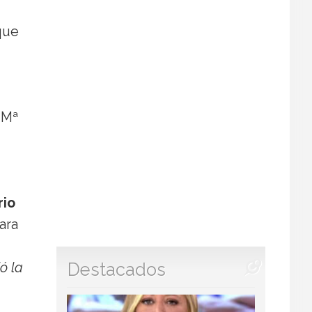
que
 Mª
rio
ara
Destacados
ó la