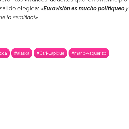
salido elegida:
«
Eurovisión es mucho politiqueo
y
de la semifinal»
.
oda
#alaska
#Cari-Lapique
#mario-vaquerizo