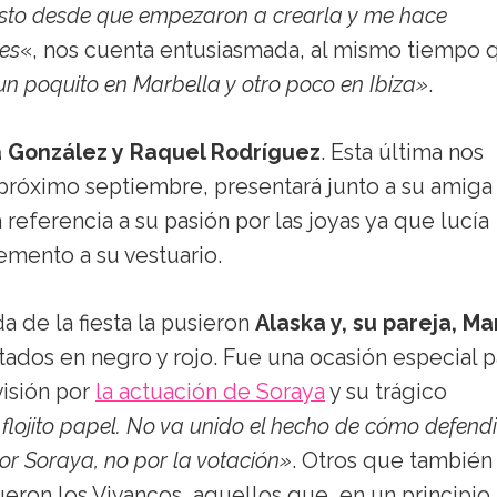
visto desde que empezaron a crearla y me hace
tes
«, nos cuenta entusiasmada, al mismo tiempo 
un poquito en Marbella y otro poco en Ibiza»
.
a González y Raquel Rodríguez
. Esta última nos
 próximo septiembre, presentará junto a su amiga
referencia a su pasión por las joyas ya que lucía
ento a su vestuario.
a de la fiesta la pusieron
Alaska y, su pareja, Ma
ados en negro y rojo. Fue una ocasión especial p
visión por
la actuación de Soraya
y su trágico
 flojito papel. No va unido el hecho de cómo defendi
or Soraya, no por la votación»
. Otros que también
fueron los Vivancos, aquellos que, en un principio