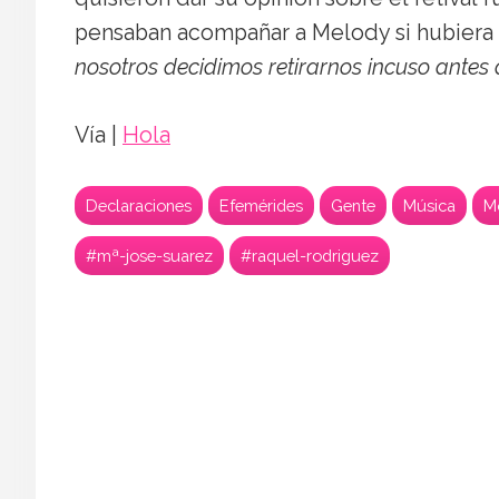
pensaban acompañar a Melody si hubiera 
nosotros decidimos retirarnos incuso antes 
Vía |
Hola
Declaraciones
Efemérides
Gente
Música
M
#mª-jose-suarez
#raquel-rodriguez