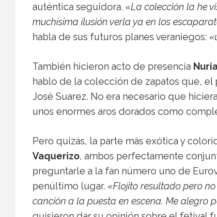
auténtica seguidora.
«La colección la he 
muchísima ilusión verla ya en los escapara
habla de sus futuros planes veraniegos:
«
También hicieron acto de presencia
Nuri
hablo de la colección de zapatos que, el
José Suarez. No era necesario que hiciera 
unos enormes aros dorados como complem
Pero quizás, la parte más exótica y colorid
Vaquerizo
, ambos perfectamente conjunt
preguntarle a la fan número uno de Euro
penúltimo lugar.
«Flojito resultado pero no
canción a la puesta en escena. Me alegro p
quisieron dar su opinión sobre el fetival 