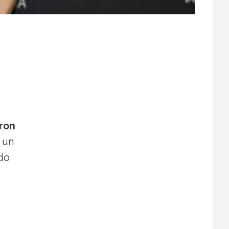
ron
 un
ido