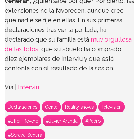
veneran
, ¿quién sabe por qué? Por cierto, las
extensiones no la favorecen, aunque creo
que nadie se fije en ellas. En sus primeras
declaraciones tras ver la portada, ha
declarado que su familia está
muy orgullosa
de las fotos
, que su abuelo ha comprado
diez ejemplares de Interviú y que está
contenta con el resultado de la sesión.
Vía |
Interviú
Declaraciones
Gente
Reality shows
Televisión
#Efrén-Reyero
#Javier-Aranda
#Pedro
#Soraya-Segura