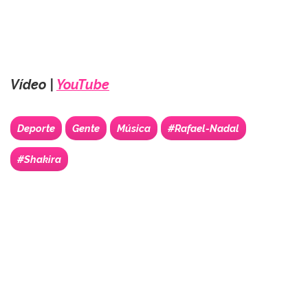
Vídeo |
YouTube
Deporte
Gente
Música
#Rafael-Nadal
#Shakira