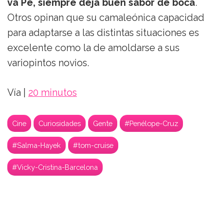
va Pe, siempre deja buen sabor de boca
.
Otros opinan que su camaleónica capacidad
para adaptarse a las distintas situaciones es
excelente como la de amoldarse a sus
variopintos novios.
Vía |
20 minutos
Cine
Curiosidades
Gente
#Penélope-Cruz
#Salma-Hayek
#tom-cruise
#Vicky-Cristina-Barcelona