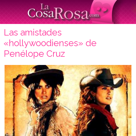
Las amistades
«hollywoodienses» de
Penélope Cruz