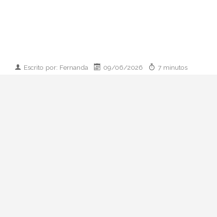
Escrito por: Fernanda
09/06/2026
7 minutos
Imagen desarrollada por IA
Analizamos la dupla de moda más
influyente del momento: cómo empezaron
en 2011, qué pasó con el retiro de 2023 y
por qué su regreso colaborativo define las
alfombras rojas de 2026.
Hay parejas creativas en la moda y luego
está esto: Zendaya y Law Roach. Una