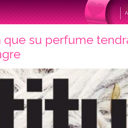
A
 que su perfume tendr
ngre