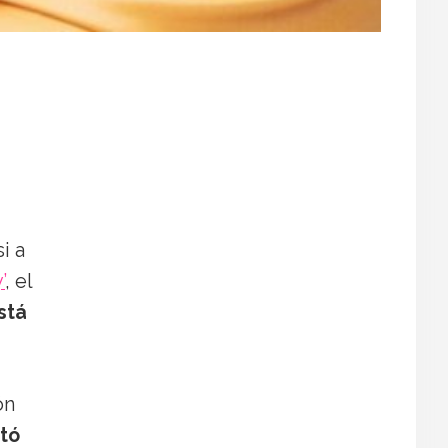
i a
’
, el
stá
ón
tó