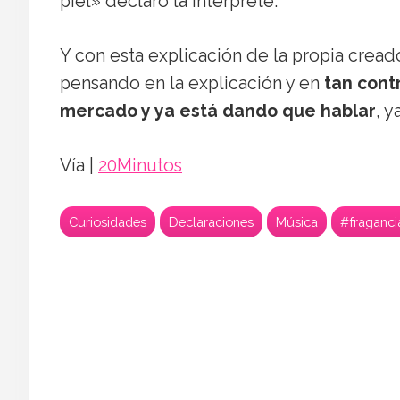
piel» declaró la intérprete.
Y con esta explicación de la propia crea
pensando en la explicación y en
tan cont
mercado y ya está dando que hablar
, 
Vía |
20Minutos
Curiosidades
Declaraciones
Música
#fraganci