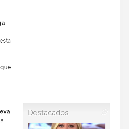
ga
 esta
s que
leva
Destacados
la