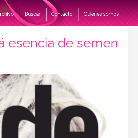
rchivo
Buscar
Contacto
Quienes somos
á esencia de semen