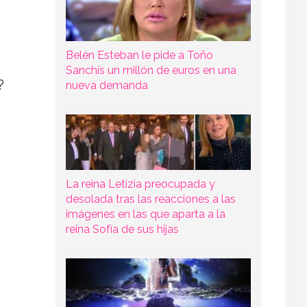
Belén Esteban le pide a Toño
Sanchís un millón de euros en una
?
nueva demanda
La reina Letizia preocupada y
desolada tras las reacciones a las
imágenes en las que aparta a la
reina Sofía de sus hijas