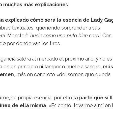
io muchas más explicacione
s.
ha explicado cómo será la esencia de Lady Ga
abras textuales, queriendo sorprender a sus
rá ‘Monster’:
‘huele como una puta bien cara’
. Con
e por donde van los tiros.
ragancia saldrá al mercado el próximo año, y no e
en un principio ni tampoco huele a sangre,
más
 semen
, más en concreto «del semen que queda
ume, su propia esencia, por ello
la parte que sí l
ínea de ella misma
. «Es como llevarme a mí en 