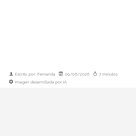
Escrito por: Fernanda
09/06/2026
7 minutos
Imagen desarrollada por IA
Analizamos la dupla de moda más
influyente del momento: cómo empezaron
en 2011, qué pasó con el retiro de 2023 y
por qué su regreso colaborativo define las