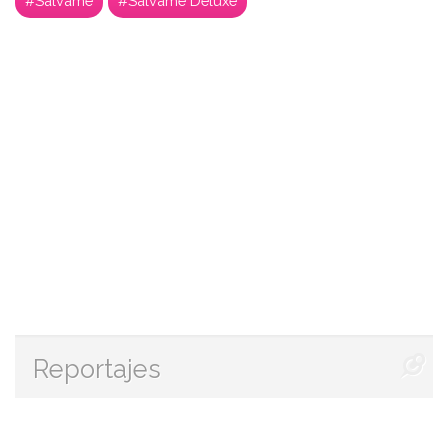
#Sálvame
#Sálvame Deluxe
Reportajes