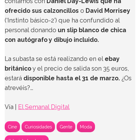
contamos con
Daniel Day-Lewis que ha
ofrecido sus calzoncillos
o
David Morrisey
(‘Instinto básico-2’) que ha confundido al
personal donando
un slip blanco de chica
con autógrafo y dibujo incluido.
La subasta se está realizando en el
ebay
británico
y el precio de salida son 35 euros,
estará
disponible hasta el 31 de marzo.
¿Os
atrevéis?…
Vía |
El Semanal Digital
Cine
Curiosidades
Gente
Moda