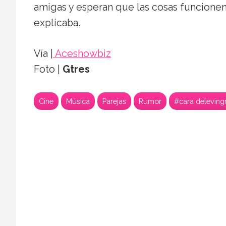
amigas y esperan que las cosas funcione
explicaba.
Vía |
Aceshowbiz
Foto |
Gtres
Cine
Música
Parejas
Rumor
#cara deleving