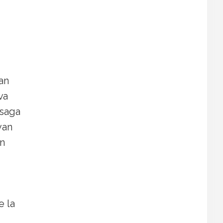
ian
va
 saga
yan
an
e la