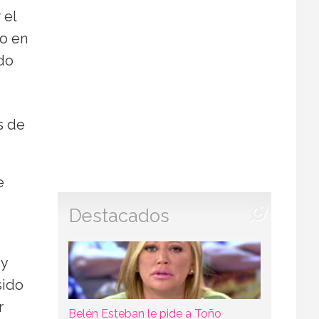
 el
to en
ndo
s de
e
Destacados
 y
sido
r
Belén Esteban le pide a Toño