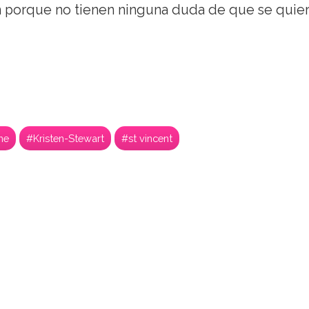
n porque no tienen ninguna duda de que se quie
ne
#Kristen-Stewart
#st vincent