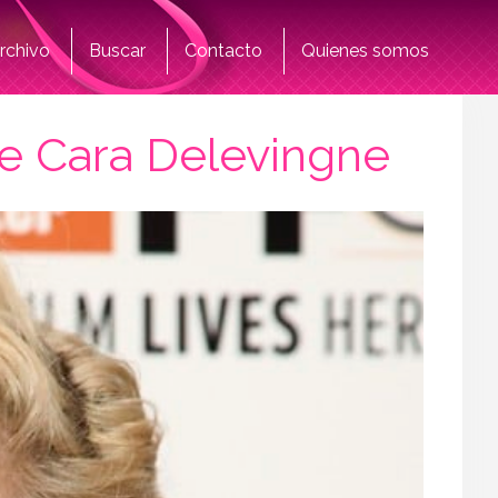
rchivo
Buscar
Contacto
Quienes somos
 de Cara Delevingne