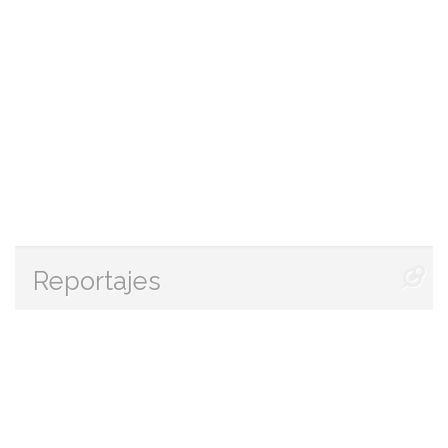
Reportajes
Zendaya y Law Roach: por
qué su reencuentro