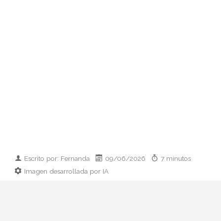
Escrito por: Fernanda
09/06/2026
7 minutos
Imagen desarrollada por IA
Analizamos la dupla de moda más
influyente del momento: cómo empezaron