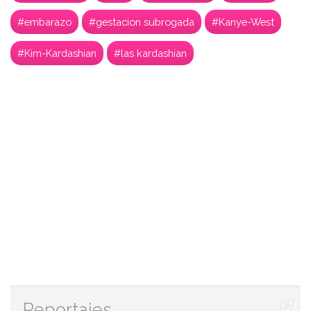
#embarazo
#gestacion subrogada
#Kanye-West
#Kim-Kardashian
#las kardashian
Reportajes