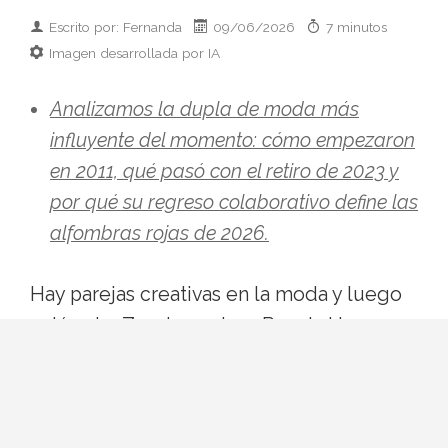
Escrito por: Fernanda
09/06/2026
7 minutos
Imagen desarrollada por IA
Analizamos la dupla de moda más
influyente del momento: cómo empezaron
en 2011, qué pasó con el retiro de 2023 y
por qué su regreso colaborativo define las
alfombras rojas de 2026.
Hay parejas creativas en la moda y luego
está esto: Zendaya y Law Roach. Una
actriz que ha pasado de Disney a portada
de Vogue Italia y un estilista que se
autodenomina
image architect
y ha