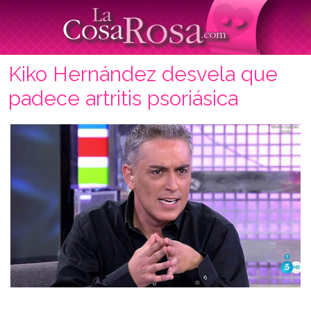
Kiko Hernández desvela que
padece artritis psoriásica