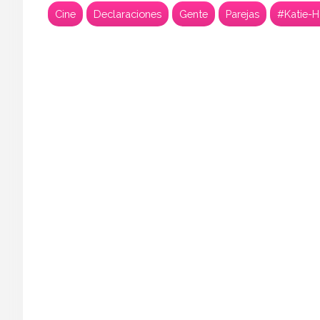
Cine
Declaraciones
Gente
Parejas
#Katie-