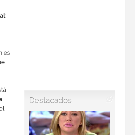
al
:
m es
ue
stá
e
Destacados
el