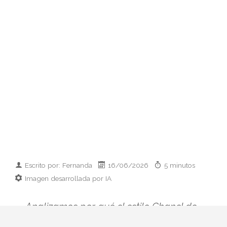
Escrito por: Fernanda
16/06/2026
5 minutos
Imagen desarrollada por IA
Analizamos por qué el estilo Chanel de
Charlotte Casiraghi se ha convertido en el