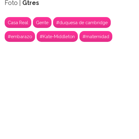
Foto |
Gtres
Casa Real
Gente
#duquesa de cambridge
#embarazo
#Kate-Middleton
#maternidad