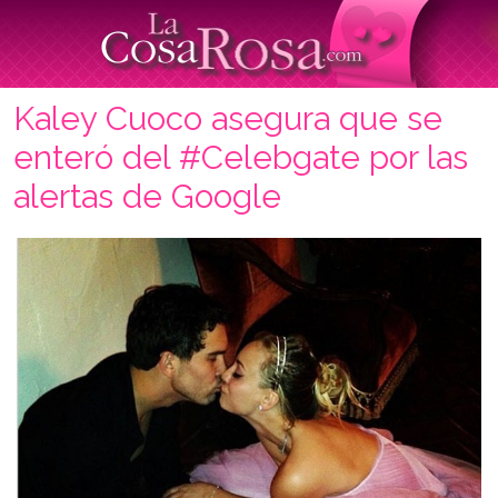
Kaley Cuoco asegura que se
enteró del #Celebgate por las
alertas de Google