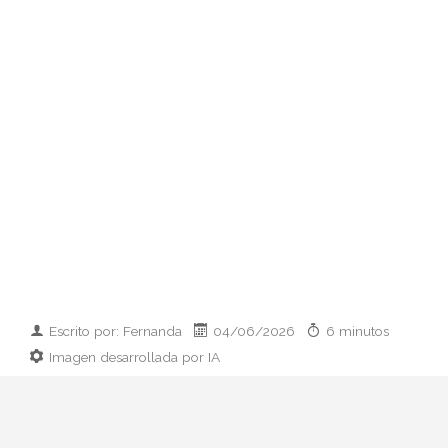
Escrito por: Fernanda
04/06/2026
6 minutos
Imagen desarrollada por IA
El paso de Rosalía del maximalismo
Motomami al minimalismo couture marca