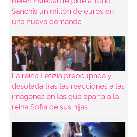
Belén Esteban le pide a Toño
Sanchís un millón de euros en
una nueva demanda
La reina Letizia preocupada y
desolada tras las reacciones a las
imágenes en las que aparta a la
reina Sofía de sus hijas