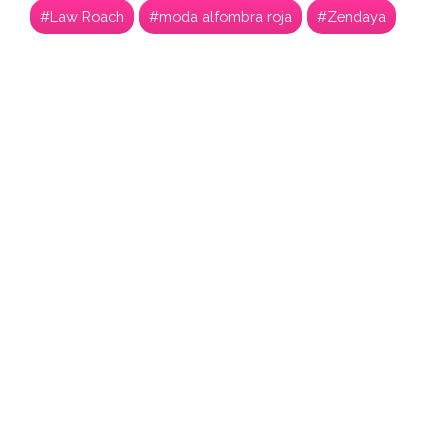
#Law Roach
#moda alfombra roja
#Zendaya