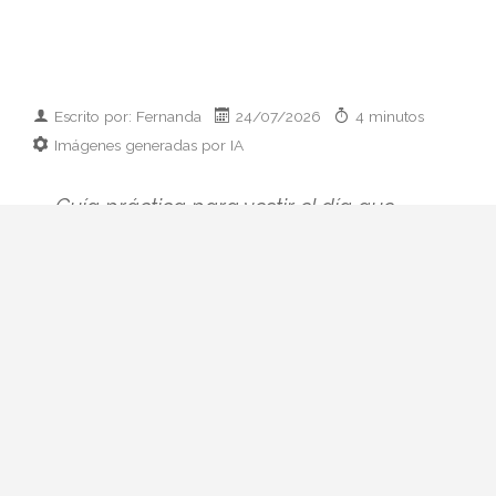
Escrito por: Fernanda
24/07/2026
4 minutos
Imágenes generadas por IA
Guía práctica para vestir el día que
conoces a los padres de tu pareja:
prendas clave, paleta cromática y errores
que conviene esquivar. Elegancia sin
disfraz.
Hay citas que se preparan con ilusión y
otras que se preparan con hoja de cálculo
mental. La primera comida con sus padres