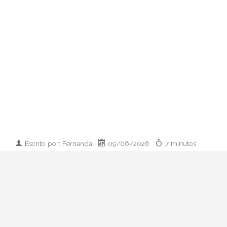
Escrito por: Fernanda
09/06/2026
7 minutos
Imagen desarrollada por IA
Analizamos la dupla de moda más
influyente del momento: cómo empezaron
en 2011, qué pasó con el retiro de 2023 y