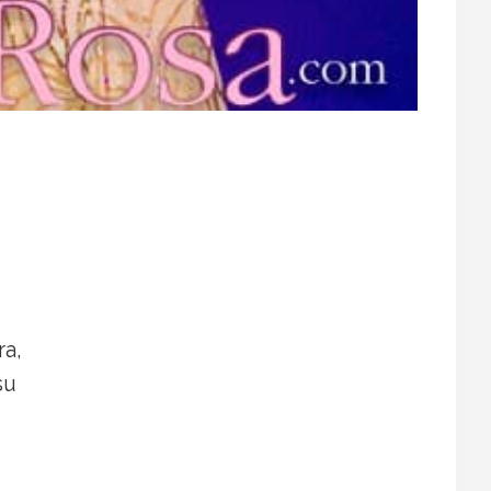
ra,
su