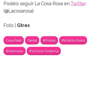
Podéis seguir La Cosa Rosa en
Twitter
(@Lacosarosa)
Foto |
Gtres
Casa Real
Gente
#Froilán
#Infanta-Elena
#internado
#Victoria-Federica