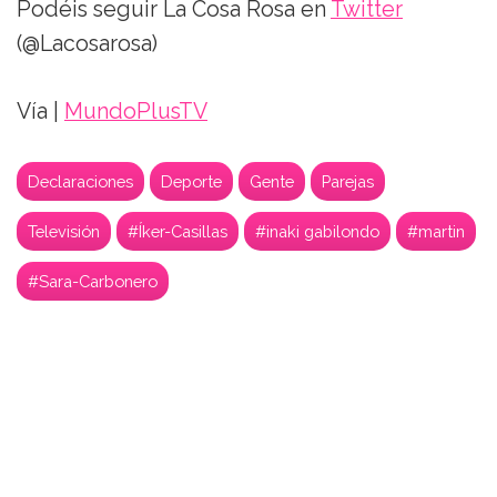
Podéis seguir La Cosa Rosa en
Twitter
(@Lacosarosa)
Vía |
MundoPlusTV
Declaraciones
Deporte
Gente
Parejas
Televisión
#Íker-Casillas
#inaki gabilondo
#martin
#Sara-Carbonero