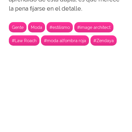
la pena fijarse en el detalle.
Gente
Moda
#estilismo
#image architect
#Law Roach
#moda alfombra roja
#Zendaya