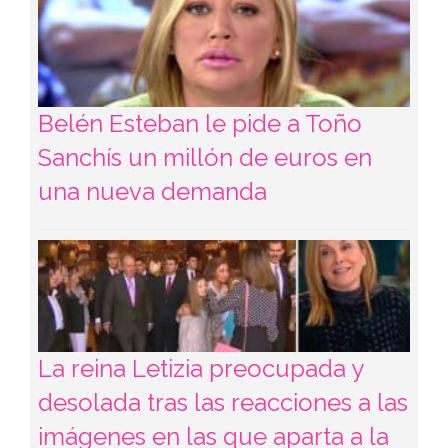
Belén Esteban le pide a Toño
Sanchís un millón de euros en
una nueva demanda
La reina Letizia preocupada y
desolada tras las reacciones a las
imágenes en las que aparta a la