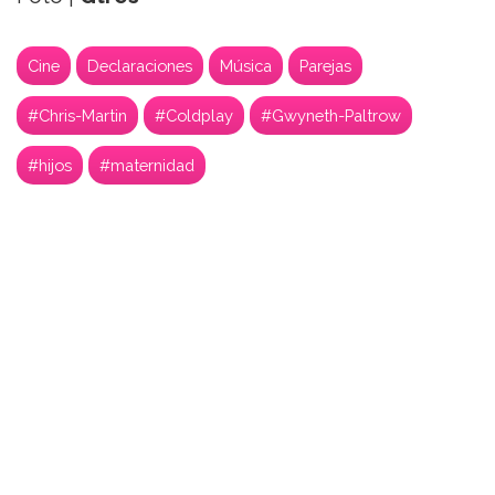
Cine
Declaraciones
Música
Parejas
#Chris-Martin
#Coldplay
#Gwyneth-Paltrow
#hijos
#maternidad