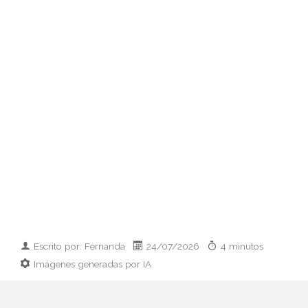
Escrito por: Fernanda
24/07/2026
4 minutos
Imágenes generadas por IA
Guía práctica para vestir el día que