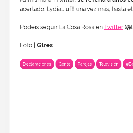
acertado. Lydia… uf!! una vez más, hasta e
Podéis seguir La Cosa Rosa en
Twitter
(@L
Foto |
Gtres
Declaraciones
Gente
Parejas
Televisión
#Be