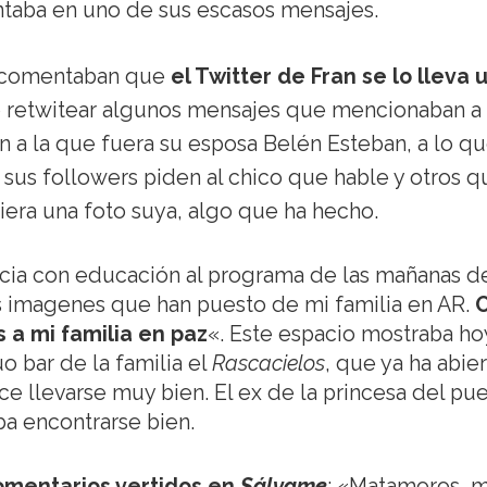
taba en uno de sus escasos mensajes.
comentaban que
el Twitter de Fran se lo lleva 
ó retwitear algunos mensajes que mencionaban a
n a la que fuera su esposa Belén Esteban, a lo q
sus followers piden al chico que hable y otros q
iera una foto suya, algo que ha hecho.
cia con educación al programa de las mañanas d
s imagenes que han puesto de mi familia en AR.
O
 a mi familia en paz
«. Este espacio mostraba ho
 bar de la familia el
Rascacielos
, que ya ha abie
e llevarse muy bien. El ex de la princesa del pu
a encontrarse bien.
comentarios vertidos en
Sálvame
: «Matamoros, 