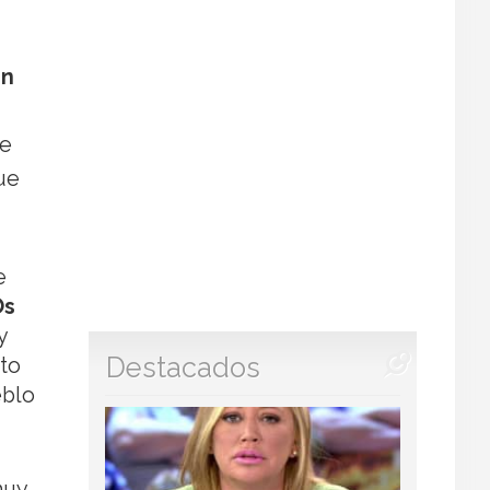
un
ue
ue
e
s
y
Destacados
rto
eblo
muy