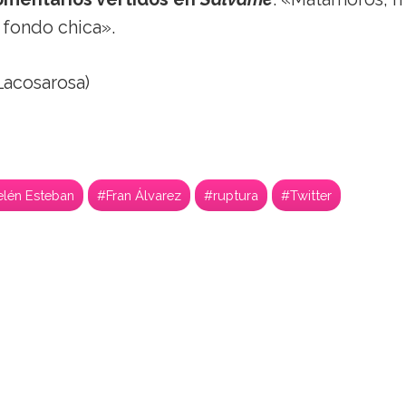
l fondo chica».
acosarosa)
lén Esteban
#Fran Álvarez
#ruptura
#Twitter