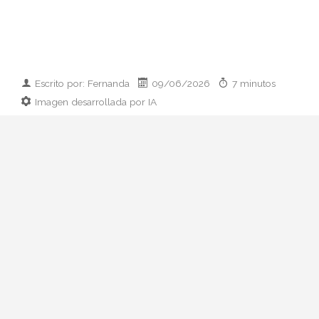
Escrito por: Fernanda
09/06/2026
7 minutos
Imagen desarrollada por IA
Analizamos la dupla de moda más
influyente del momento: cómo empezaron
en 2011, qué pasó con el retiro de 2023 y
por qué su regreso colaborativo define las
alfombras rojas de 2026.
Hay parejas creativas en la moda y luego
está esto: Zendaya y Law Roach. Una
actriz que ha pasado de Disney a portada