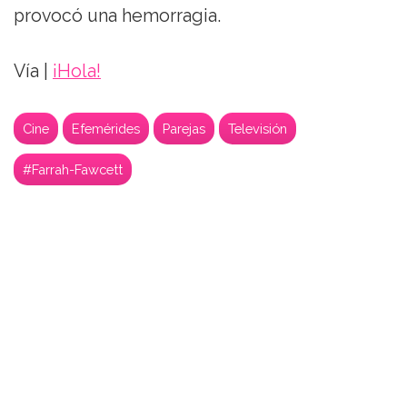
provocó una hemorragia.
Vía |
¡Hola!
Cine
Efemérides
Parejas
Televisión
#Farrah-Fawcett