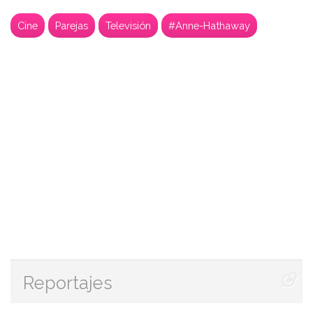
Cine
Parejas
Televisión
#Anne-Hathaway
Reportajes