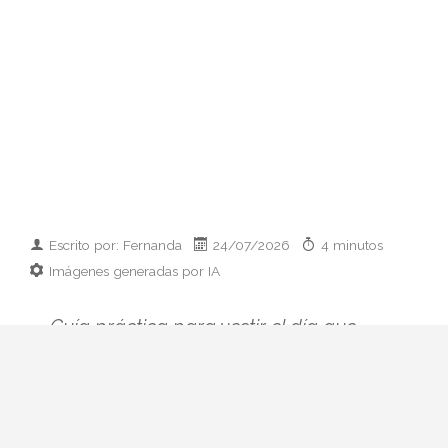
Escrito por: Fernanda
24/07/2026
4 minutos
Imágenes generadas por IA
Guía práctica para vestir el día que
conoces a los padres de tu pareja:
prendas clave, paleta cromática y errores
que conviene esquivar. Elegancia sin