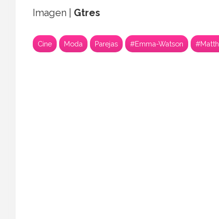
Imagen |
Gtres
Cine
Moda
Parejas
#Emma-Watson
#Matth