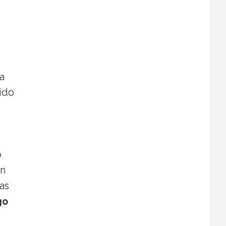
a
ido
o
en
as
go