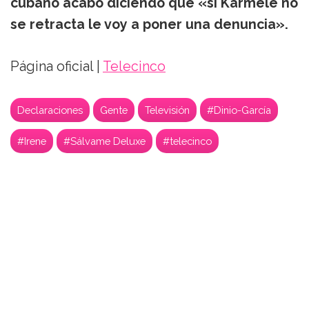
cubano acabó diciendo que «si Karmele no
se retracta le voy a poner una denuncia».
Página oficial |
Telecinco
Declaraciones
Gente
Televisión
#Dinio-García
#Irene
#Sálvame Deluxe
#telecinco