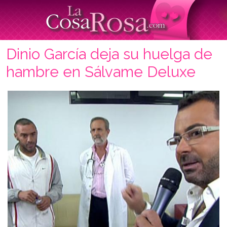
Dinio García deja su huelga de
hambre en Sálvame Deluxe