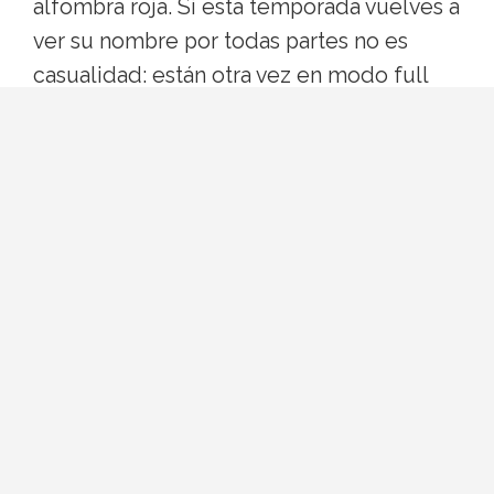
alfombra roja. Si esta temporada vuelves a
ver su nombre por todas partes no es
casualidad: están otra vez en modo full
collab, y se nota.
Quiénes son Zendaya y Law
Roach
Zendaya Coleman, 29 años, actriz y
productora con dos Emmys, ya no
necesita presentación. Law Roach, nacido
en Chicago, es el responsable creativo
detrás de su imagen pública desde hace
más de una década. Roach es uno de los