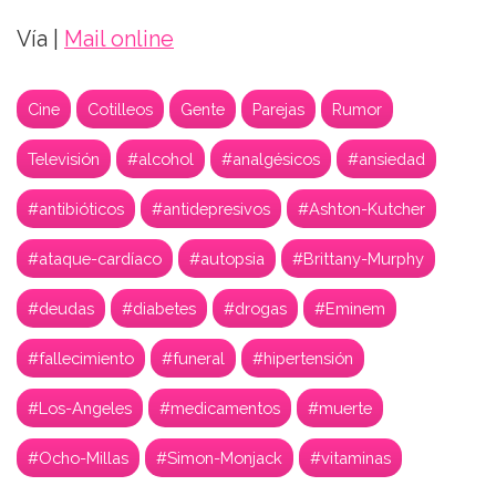
Vía |
Mail online
Cine
Cotilleos
Gente
Parejas
Rumor
Televisión
#alcohol
#analgésicos
#ansiedad
#antibióticos
#antidepresivos
#Ashton-Kutcher
#ataque-cardíaco
#autopsia
#Brittany-Murphy
#deudas
#diabetes
#drogas
#Eminem
#fallecimiento
#funeral
#hipertensión
#Los-Angeles
#medicamentos
#muerte
#Ocho-Millas
#Simon-Monjack
#vitaminas