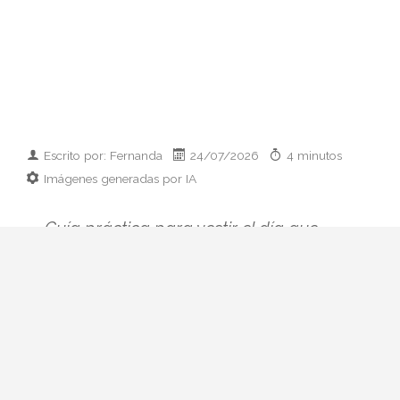
Escrito por: Fernanda
24/07/2026
4 minutos
Imágenes generadas por IA
Guía práctica para vestir el día que
conoces a los padres de tu pareja:
prendas clave, paleta cromática y errores
que conviene esquivar. Elegancia sin
disfraz.
Hay citas que se preparan con ilusión y