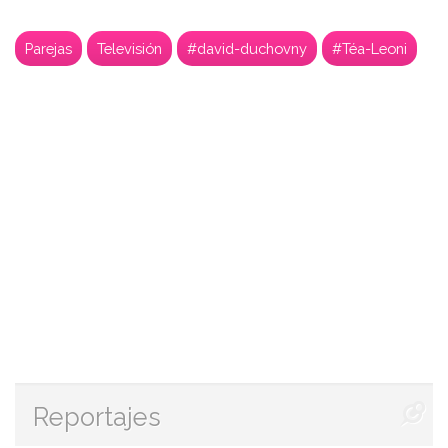
Parejas
Televisión
#david-duchovny
#Téa-Leoni
Reportajes