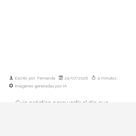
Escrito por: Fernanda
24/07/2026
4 minutos
Imágenes generadas por IA
Guía práctica para vestir el día que
conoces a los padres de tu pareja:
prendas clave, paleta cromática y errores
que conviene esquivar. Elegancia sin