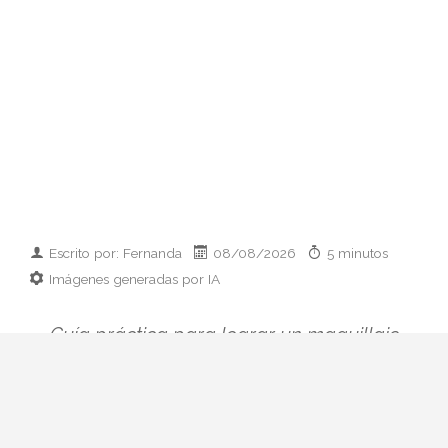
Escrito por: Fernanda
08/08/2026
5 minutos
Imágenes generadas por IA
Guía práctica para lograr un maquillaje
de novia que aguante calor, humedad y
salitre sin perder luminosidad. Fórmulas
waterproof, técnica capa a capa y kit de