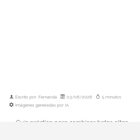
Escrito por: Fernanda
03/08/2026
5 minutos
Imágenes generadas por IA
Guía práctica para combinar botas altas
con faldas y vestidos esta temporada: