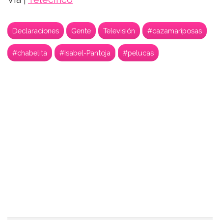
Declaraciones
Gente
Televisión
#cazamariposas
#chabelita
#Isabel-Pantoja
#pelucas