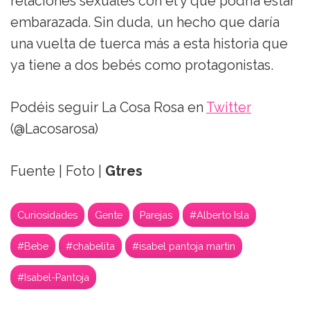
relaciones sexuales con él y que podría estar
embarazada. Sin duda, un hecho que daría
una vuelta de tuerca más a esta historia que
ya tiene a dos bebés como protagonistas.
Podéis seguir La Cosa Rosa en
Twitter
(@Lacosarosa)
Fuente | Foto |
Gtres
Curiosidades
Gente
Parejas
#Alberto Isla
#Bebe
#chabelita
#isabel pantoja martin
#Isabel-Pantoja