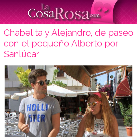
Chabelita y Alejandro, de paseo
con el pequeño Alberto por
Sanlúcar