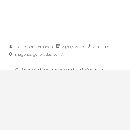
Escrito por: Fernanda
24/07/2026
4 minutos
Imágenes generadas por IA
Guía práctica para vestir el día que
conoces a los padres de tu pareja:
prendas clave, paleta cromática y errores
que conviene esquivar. Elegancia sin
disfraz.
Hay citas que se preparan con ilusión y