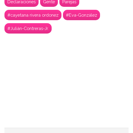
Declaraciones
Gente
Parejas
#cayetana rivera ordonez
#Eva-González
#Julián-Contreras-Jr.