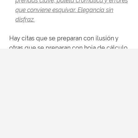
prendas clave, paleta cromática y errores
que conviene esquivar. Elegancia sin
disfraz.
Hay citas que se preparan con ilusión y
otras que se preparan con hoja de cálculo
mental. La primera comida con sus padres
pertenece, casi siempre, al segundo
grupo. Ni quieres parecer otra persona ni
quieres que tu look opaque la
conversación. La buena noticia: existe una
fórmula bastante fiable, y no pasa por
renunciar a tu estilo.
Por qué el estilismo importa